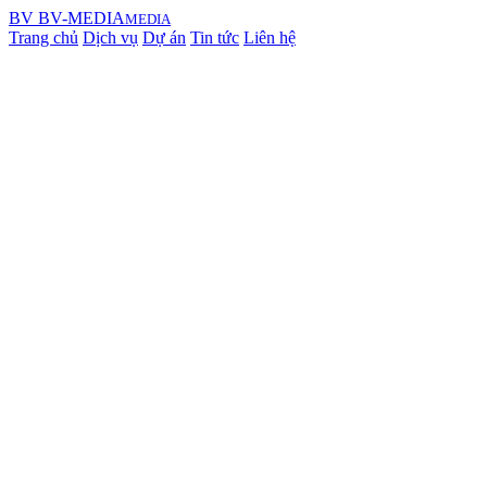
BV
BV-MEDIA
MEDIA
Trang chủ
Dịch vụ
Dự án
Tin tức
Liên hệ